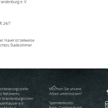
andenburg e. V.
ft 24/7
 Havel ist teilweise
rechtes Badezimmer.
Back
ordinierungsstelle
Möchten Sie unsere
To
s Netzwerks
Arbeit unterstützen?
Top
r brandenburgischen
Spendenkonto:
auenhäuser e.V.
Bank: Commerzbank