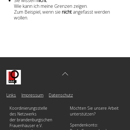
Sie wissen
nicht
:
Wie kann ich meine Grenzen zeigen.
Zum Beispiel, wenn sie
nicht
angefasst werden
wollen.
Back
To
Top
Links
Impressum
Datenschutz
Koordinierungsstelle
Möchten Sie unsere Arbeit
des Netzwerks
unterstützen?
der brandenburgischen
Spendenkonto:
Frauenhäuser e.V.