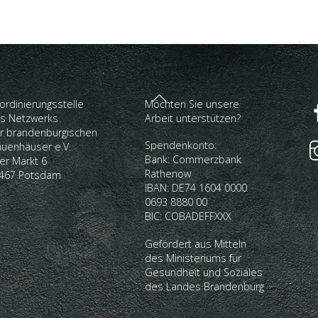
Back
ordinierungsstelle
Möchten Sie unsere
To
s Netzwerks
Arbeit unterstützen?
Top
r brandenburgischen
Spendenkonto:
auenhäuser e.V.
Bank: Commerzbank
ter Markt 6
Rathenow
467 Potsdam
IBAN: DE74 1604 0000
0693 8880 00
BIC: COBADEFFXXX
Gefördert aus Mitteln
des Ministeriums für
Gesundheit und Soziales
des Landes Brandenburg