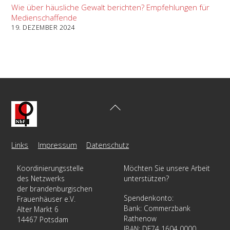
Wie über häusliche Gewalt berichten? Empfehlungen für
Medienschaffende
19. DEZEMBER 2024
Back
To
Top
Links
Impressum
Datenschutz
Koordinierungsstelle
Möchten Sie unsere Arbeit
des Netzwerks
unterstützen?
der brandenburgischen
Spendenkonto:
Frauenhäuser e.V.
Bank: Commerzbank
Alter Markt 6
Rathenow
14467 Potsdam
IBAN: DE74 1604 0000