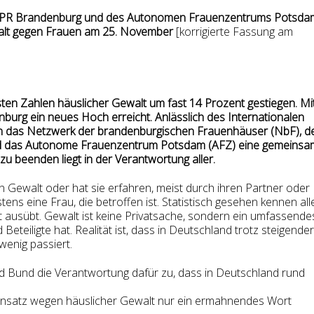
s FPR Brandenburg und des Autonomen Frauenzentrums Potsda
alt gegen Frauen am 25. November
[korrigierte Fassung am
assten Zahlen häuslicher Gewalt um fast 14 Prozent gestiegen. Mi
burg ein neues Hoch erreicht. Anlässlich des Internationalen
rn das Netzwerk der brandenburgischen Frauenhäuser (NbF), d
nd das Autonome Frauenzentrum Potsdam (AFZ) eine gemeins
u beenden liegt in der Verantwortung aller.
n Gewalt oder hat sie erfahren, meist durch ihren Partner oder
ens eine Frau, die betroffen ist. Statistisch gesehen kennen all
 ausübt. Gewalt ist keine Privatsache, sondern ein umfassende
Beteiligte hat. Realität ist, dass in Deutschland trotz steigender
wenig passiert.
Bund die Verantwortung dafür zu, dass in Deutschland rund
m Einsatz wegen häuslicher Gewalt nur ein ermahnendes Wort