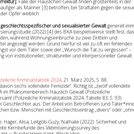
rrektur]
. Fälle der Häuslichen Gewalt finden größtenteils in der
äufiger als Männer [3] betroffen, bei Straftaten gegen die sexue
er Opfer weiblich.
 geschlechtsspezifischer und sexualisierter Gewalt
generell imm
sierungsstudie (2022) [4] des BKA beispielsweise stellt fest, da
erden, während Wohnungseinbrüche zu zwei Dritteln und
el angezeigt werden. Grund hierfür ist viel zu oft ein fehlendes
Angst vor dem Täter sowie der „Wunsch die Tat zu vergessen“ –
 von institutioneller, struktureller und interpersoneller Gewalt
izeiliche Kriminalstatistik 2024
, 21. März 2025, S. 88.
„davon sechs vollendete Femizide“. Richtig ist „zwölf vollendete
KA im Phänomenbereich Häuslich Gewalt (Polizeiliche
esamt (Polizeiliche Kriminalstatistik 2024, Tabelle 83, S. 93).
zwei Geschlechter aus. Der Anteil von Betroffenen (und Täter*inn
schen bzw. Menschen mit Geschlechtseintrag „divers“ oder „ohn
e; Hager, Alisa; Leitgöb-Guzy, Nathalie (2022): Sicherheit und
eite Kernbefunde des Viktimisierungssurvey des
 Hg. v. Bundeskriminalamt. Wiesbaden.