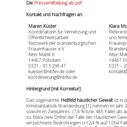
Die
Pressemitteilung als pdf
Kontakt und Nachfragen an:
Maren Küster
Klara M
Koordinatorin für Vernetzung und
Referenti
Öffentlichkeitsarbeit
und femin
Netzwerk der brandenburgischen
Frauenpo
Frauenhäuser e.V.
Brandenb
Alter Markt 6
Alter Mar
14467 Potsdam
14467 P
0331 – 813 298 47
0331 – 
kuester@nbfev.de oder
kontakt@
koordinierung@nbfev.de
Hintergrund [mit Korrektur]
Das sogenannte
Hellfeld häuslicher Gewalt
ist in 
Kriminalstatistik Brandenburg [1] nahmen im Jahr
sowohl im Zweijahres- (7,4 % bzw. 465 Fälle) als a
zu. Etwa zwei Drittel der Fälle der Häuslichen 
verzeichnete Bedrohungen (+12,4 % auf 1.054 Fäll