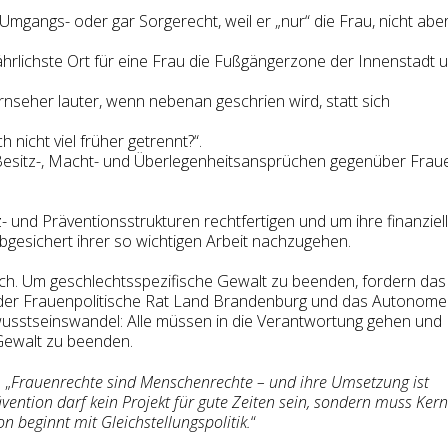
mgangs- oder gar Sorgerecht, weil er „nur“ die Frau, nicht abe
efährlichste Ort für eine Frau die Fußgängerzone der Innenstadt 
seher lauter, wenn nebenan geschrien wird, statt sich
nicht viel früher getrennt?“.
esitz-, Macht- und Überlegenheitsansprüchen gegenüber Frau
- und Präventionsstrukturen rechtfertigen und um ihre finanziel
bgesichert ihrer so wichtigen Arbeit nachzugehen.
ödlich. Um geschlechtsspezifische Gewalt zu beenden, fordern das
der Frauenpolitische Rat Land Brandenburg und das Autonome
stseinswandel: Alle müssen in die Verantwortung gehen und
 Gewalt zu beenden.
 „
Frauenrechte sind Menschenrechte – und ihre Umsetzung ist
rävention darf kein Projekt für gute Zeiten sein, sondern muss Kern
 beginnt mit Gleichstellungspolitik.
“