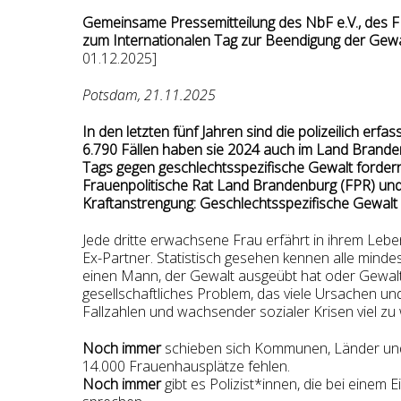
Gemeinsame Pressemitteilung des NbF e.V., de
zum Internationalen Tag zur Beendigung der Gew
01.12.2025]
Potsdam, 21.11.2025
In den letzten fünf Jahren sind die polizeilich erf
6.790 Fällen haben sie 2024 auch im Land Branden
Tags gegen geschlechtsspezifische Gewalt forde
Frauenpolitische Rat Land Brandenburg (FPR) u
Kraftanstrengung: Geschlechtsspezifische Gewalt z
Jede dritte erwachsene Frau erfährt in ihrem Lebe
Ex-Partner. Statistisch gesehen kennen alle mindest
einen Mann, der Gewalt ausgeübt hat oder Gewalt
gesellschaftliches Problem, das viele Ursachen und 
Fallzahlen und wachsender sozialer Krisen viel zu 
Noch immer
schieben sich Kommunen, Länder und 
14.000 Frauenhausplätze fehlen.
Noch immer
gibt es Polizist*innen, die bei eine