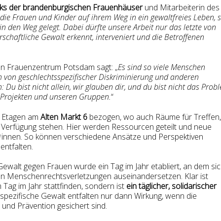
rks der brandenburgischen Frauenhäuser
und Mitarbeiterin des
 die Frauen und Kinder auf ihrem Weg in ein gewaltfreies Leben, 
in den Weg gelegt. Dabei dürfte unsere Arbeit nur das letzte von
rschaftliche Gewalt erkennt, interveniert und die Betroffenen
 Frauenzentrum Potsdam sagt: „
Es sind so viele Menschen
ch von geschlechtsspezifischer Diskriminierung und anderen
Du bist nicht allein, wir glauben dir, und du bist nicht das Prob
en Projekten und unseren Gruppen.
“
i Etagen am
Alten Markt 6
bezogen, wo auch Räume für Treffen,
 Verfügung stehen. Hier werden Ressourcen geteilt und neue
ur*innen. So können verschiedene Ansätze und Perspektiven
entfalten.
ewalt gegen Frauen wurde ein Tag im Jahr etabliert, an dem si
chen Menschenrechtsverletzungen auseinandersetzen. Klar ist
Tag im Jahr stattfinden, sondern ist
ein täglicher, solidarischer
spezifische Gewalt entfalten nur dann Wirkung, wenn die
 und Prävention gesichert sind.