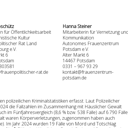
oschütz
Hanna Steiner
n für Öffentlichkeitsarbeit
Mitarbeiterin für Vernetzung un
istische Kultur
Kommunikation
litischer Rat Land
Autonomes Frauenzentrum
urg e.V.
Potsdam e.V.
kt 6
Alter Markt 6
otsdam
14467 Potsdam
2803581
0331 – 967 93 29
frauenpolitischer-rat.de
kontakt@frauenzentrum-
potsdam.de
den polizeilichen Kriminalstatistiken erfasst. Laut Polizeilicher
 2024 die Fallzahlen im Zusammenhang mit Häuslicher Gewalt
uch im Fünfjahresvergleich (8,6 % bzw. 538 Fälle) auf 6.790 Fälle
Gewalt waren Körperverletzungen, zugenommen haben auch
e). Im Jahr 2024 wurden 19 Fälle von Mord und Totschlag