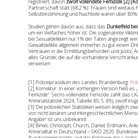
registriert, davon
zwölf vollendete Femizide [2] [Ko
Partnerschaft statt (68,2 %). Frauen sind weitaus h
Selbstbestimmung und Nachteile waren über 80% d
Studien gehen davon aus, dass das
Dunkelfeld bei
um ein Vielfaches höher ist. Die sogenannte Viktimi
bei Sexualdelikten nur 1% der Taten angezeigt w
Gewaltdelikte allgemein immerhin zu gut einem Dritt
Vertrauen in die Ermittlungsbehörden und Justiz, 
alles Gründe, die auf die vorhandene Verschränkung
verweisen.
[1] Polizeipräsidium des Landes Brandenburg:
Pol
[2] Korrektur: In einer vorherigen Version hieß es 
Femizide“. Sechs vollendete Femizide zählt das L
Kriminalstatistik 2024, Tabelle 80, S. 89), zwölf insg
[3] Die polizeilichen Statistiken weisen lediglich 
von nicht-binären und intergeschlechtlichen Men
Angabe“ ist uns unbekannt.
[4] Birkel, Christoph; Church, Daniel; Erdmann, Ank
Kriminalität in Deutschland – SKiD 2020. Bundesw
Bundeskriminalamts und der Polizeien der Länder.