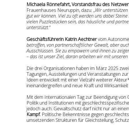
Michaela Rönnefahrt, Vorstandsfrau des Netzwe
Frauenhauses Neuruppin, dazu: „
Wir unterstützen
gut wir können. Viel zu oft werden uns dabei Steine 
vielen Puzzlestücken sein, das häusliche und partne
unterstützt.
“
Geschäftsführerin Katrin Aechtner
vom Autonomen
betroffen, von partnerschaftlicher Gewalt, aber au
Ausschlüssen. Sie zu empowern und ihnen zu zeigen: 
– das ist unser Ziel, daran arbeiten wir mit unser
Die drei Organisationen haben im März 2025 zwe
Tagungen, Ausstellungen und Veranstaltungen zur
Ideen entwickelt mit einer Vielzahl weiterer Akte
ineinandergreifen und neue Kraft und Wirksamkeit 
Mit dem Internationalen Tag zur Beendigung von G
Politik und Institutionen mit geschlechtsspezifis
jedoch auch: Gewaltschutz darf nicht nur an einem 
Kampf.
Politische Bekenntnisse gegen geschlechts
umsetzenden Strukturen für Gleichstellung, Schutz