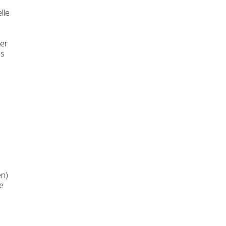
lle
er
ss
en)
e