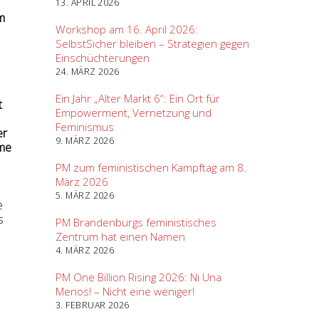
13. APRIL 2026
m
Workshop am 16. April 2026:
SelbstSicher bleiben – Strategien gegen
Einschüchterungen
24. MÄRZ 2026
Ein Jahr „Alter Markt 6“: Ein Ort für
t
Empowerment, Vernetzung und
Feminismus
er
9. MÄRZ 2026
ame
PM zum feministischen Kampftag am 8.
März 2026
5. MÄRZ 2026
e
s
PM Brandenburgs feministisches
Zentrum hat einen Namen
4. MÄRZ 2026
PM One Billion Rising 2026: Ni Una
Menos! – Nicht eine weniger!
3. FEBRUAR 2026