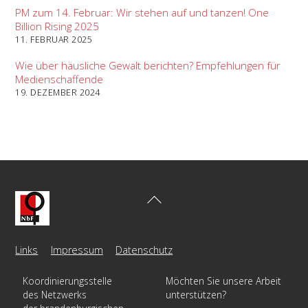
PM zum 14. Februar: Wir stehen auf und tanzen! One
Billion Rising 2025
11. FEBRUAR 2025
Wie über häusliche Gewalt berichten? Empfehlungen für
Medienschaffende
19. DEZEMBER 2024
Back
To
Top
Links
Impressum
Datenschutz
Koordinierungsstelle
Möchten Sie unsere Arbeit
des Netzwerks
unterstützen?