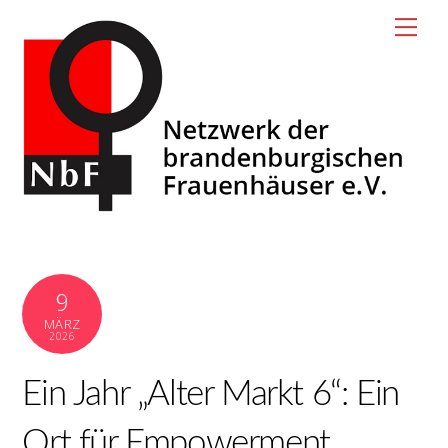
Skip
Men
to
content
9
MÄRZ
2026
Ein Jahr „Alter Markt 6“: Ein
Ort für Empowerment,